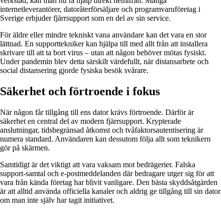
verkstad, kan man nu få hjälp direkt hemifrån. Många
internetleverantörer, datoråterförsäljare och programvaruföretag i
Sverige erbjuder fjärrsupport som en del av sin service.
För äldre eller mindre tekniskt vana användare kan det vara en stor
lättnad. En supporttekniker kan hjälpa till med allt från att installera
skrivare till att ta bort virus – utan att någon behöver mötas fysiskt.
Under pandemin blev detta särskilt värdefullt, när distansarbete och
social distansering gjorde fysiska besök svårare.
Säkerhet och förtroende i fokus
När någon får tillgång till ens dator krävs förtroende. Därför är
säkerhet en central del av modern fjärrsupport. Krypterade
anslutningar, tidsbegränsad åtkomst och tvåfaktorsautentisering är
numera standard. Användaren kan dessutom följa allt som teknikern
gör på skärmen.
Samtidigt är det viktigt att vara vaksam mot bedrägerier. Falska
support-samtal och e-postmeddelanden där bedragare utger sig för att
vara från kända företag har blivit vanligare. Den bästa skyddsåtgärden
är att alltid använda officiella kanaler och aldrig ge tillgång till sin dator
om man inte själv har tagit initiativet.