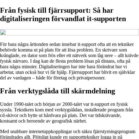
Från fysisk till fjärrsupport: Så har
digitaliseringen förvandlat it-supporten
För bara några årtionden sedan innebar it-support ofta att en tekniker
behövde komma ut på plats för att lösa problem. En skrivare som
krånglade, en dator som frös eller ett nätverk som låg nere – allt krävde
fysisk närvaro. I dag kan de flesta problem lösas på distans, ofta på
bara några minuter. Digitaliseringen har inte bara förändrat hur vi
arbetar, utan också hur vi får hjälp. Fjärrsupport har blivit en självklar
del av vardagen – både för företag och privatpersoner.
Från verktygslåda till skärmdelning
Under 1990-talet och början av 2000-talet var it-support en fysisk
syssla. Teknikern kom med verktygslådan, installerade program från
cd-skivor och bytte ut hårdvara på plats. Det var tidskrävande,
kostsamt och beroende av geografisk närhet.
Med snabbare internetuppkopplingar och säkra fjärrstyrningsprogram
förändrades allt. Plötsligt kunde en supporttekniker logga in på