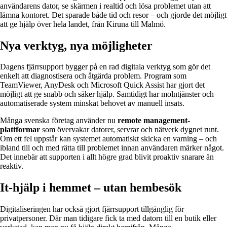
användarens dator, se skärmen i realtid och lösa problemet utan att
lämna kontoret. Det sparade både tid och resor – och gjorde det möjligt
att ge hjälp över hela landet, från Kiruna till Malmö.
Nya verktyg, nya möjligheter
Dagens fjärrsupport bygger på en rad digitala verktyg som gör det
enkelt att diagnostisera och åtgärda problem. Program som
TeamViewer, AnyDesk och Microsoft Quick Assist har gjort det
möjligt att ge snabb och säker hjälp. Samtidigt har molntjänster och
automatiserade system minskat behovet av manuell insats.
Många svenska företag använder nu
remote management-
plattformar
som övervakar datorer, servrar och nätverk dygnet runt.
Om ett fel uppstår kan systemet automatiskt skicka en varning – och
ibland till och med rätta till problemet innan användaren märker något.
Det innebär att supporten i allt högre grad blivit proaktiv snarare än
reaktiv.
It-hjälp i hemmet – utan hembesök
Digitaliseringen har också gjort fjärrsupport tillgänglig för
privatpersoner. Där man tidigare fick ta med datorn till en butik eller